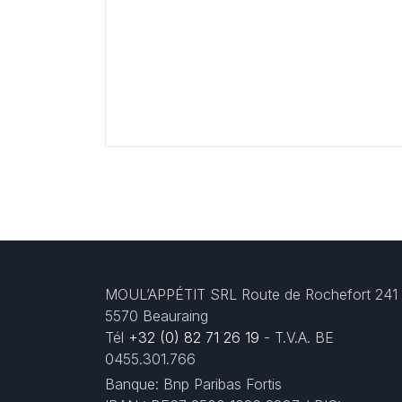
MOUL’APPÉTIT SRL Route de Rochefort 241
5570 Beauraing
Tél
+32 (0) 82 71 26 19
- T.V.A. BE
0455.301.766
Banque: Bnp Paribas Fortis