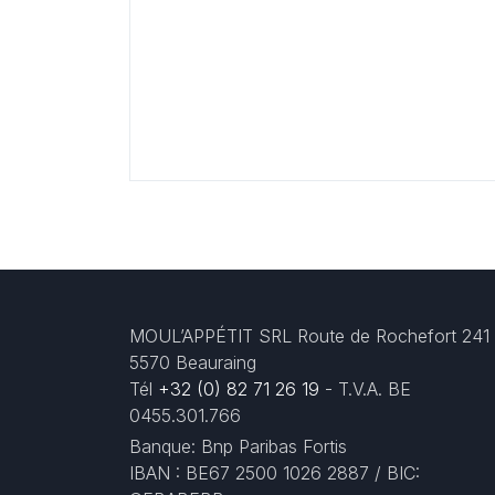
MOUL’APPÉTIT SRL Route de Rochefort 241
5570 Beauraing
Tél
+32 (0) 82 71 26 19
- T.V.A. BE
0455.301.766
Banque: Bnp Paribas Fortis
IBAN : BE67 2500 1026 2887 / BIC: