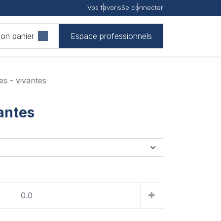
Vos favoris
Se connecter
on panier
Espace professionnels
s - vivantes
antes