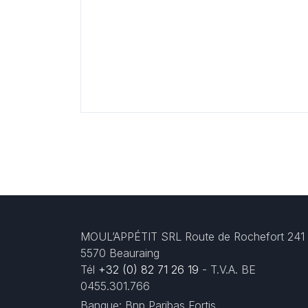
MOUL’APPÉTIT SRL Route de Rochefort 241
5570 Beauraing
Tél
+32 (0) 82 71 26 19
- T.V.A. BE
0455.301.766
Banque: Bnp Paribas Fortis