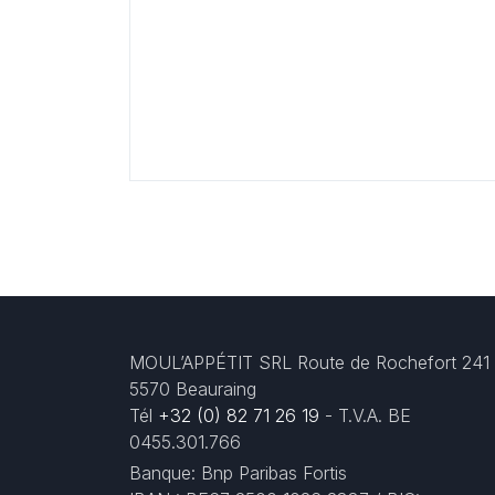
MOUL’APPÉTIT SRL Route de Rochefort 241
5570 Beauraing
Tél
+32 (0) 82 71 26 19
- T.V.A. BE
0455.301.766
Banque: Bnp Paribas Fortis