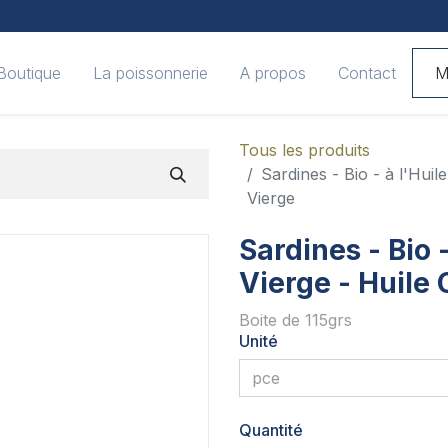
Boutique
La poissonnerie
A propos
Contact
M
Tous les produits
Sardines - Bio - à l'Huil
Vierge
Sardines - Bio -
Vierge - Huile 
Boite de 115grs
Unité
Quantité