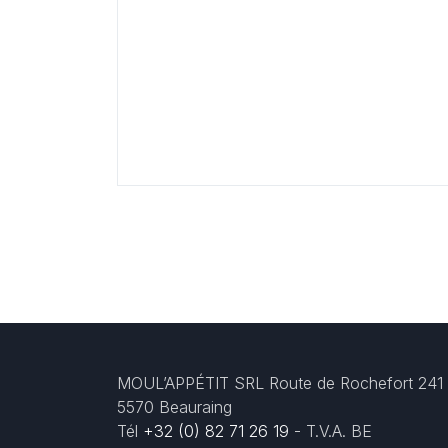
MOUL’APPÉTIT SRL Route de Rochefort 241
5570 Beauraing
Tél
+32 (0) 82 71 26 19
- T.V.A. BE