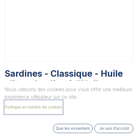
Sardines - Classique - Huile
olive - Sardine à l'Huile
Nous utilisons des cookies pour vous offrir une meilleure
d'Olive Citron frais
expérience utilisateur sur ce site.
Boite de 115grs
Politique en matière de cookies
Unité
Que les essentiels
Je suis d'accord